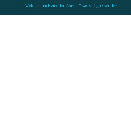
Web Tasarım Hizmetleri Ahmet Yavaş & Çağrı Esendemir