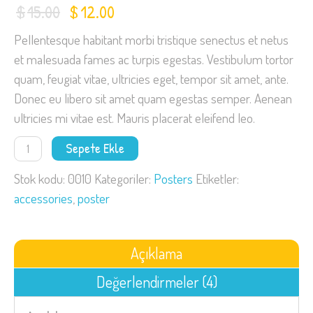
$
15.00
$
12.00
Orijinal
Şu
fiyat:
andaki
Pellentesque habitant morbi tristique senectus et netus
$15.00.
fiyat:
et malesuada fames ac turpis egestas. Vestibulum tortor
$12.00.
quam, feugiat vitae, ultricies eget, tempor sit amet, ante.
Donec eu libero sit amet quam egestas semper. Aenean
ultricies mi vitae est. Mauris placerat eleifend leo.
Flying
Sepete Ekle
Ninja
adet
Stok kodu:
0010
Kategoriler:
Posters
Etiketler:
accessories
,
poster
Açıklama
Değerlendirmeler (4)