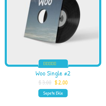
Woo Single #2
$
3.00
$
2.00
Orijinal
Şu
fiyat:
andaki
Sepete Ekle
$3.00.
fiyat:
$2.00.